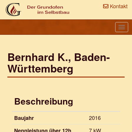
Kontakt
Togg
navi
Bernhard K., Baden-
Württemberg
Beschreibung
2016
Baujahr
7 kW
Nennleistung über 12h