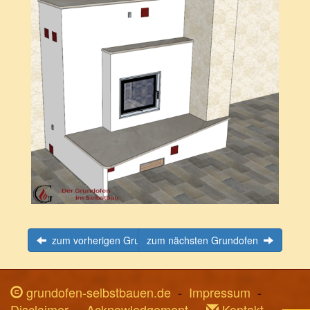
zum vorherigen Grundofen
zum nächsten Grundofen
zum Vergrößern klicken
grundofen-selbstbauen.de
-
Impressum
-
Disclaimer
-
Acknowledgement
-
Kontakt